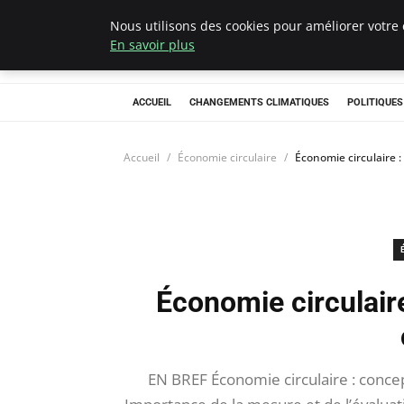
Nous utilisons des cookies pour améliorer votre 
Climategatecoun
En savoir plus
ACCUEIL
CHANGEMENTS CLIMATIQUES
POLITIQUE
Accueil
Économie circulaire
Économie circulaire :
Économie circulaire
EN BREF Économie circulaire : concep