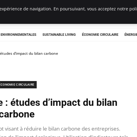
expérience de navigation. En poursuivant, vous acceptez notre polit
tryclub.com
S ENVIRONNEMENTALES
SUSTAINABLE LIVING
ÉCONOMIE CIRCULAIRE
ÉNERGI
 études d’impact du bilan carbone
ÉCONOMIE CIRCULAIRE
 : études d’impact du bilan
carbone
t visant à réduire le bilan carbone des entreprises.