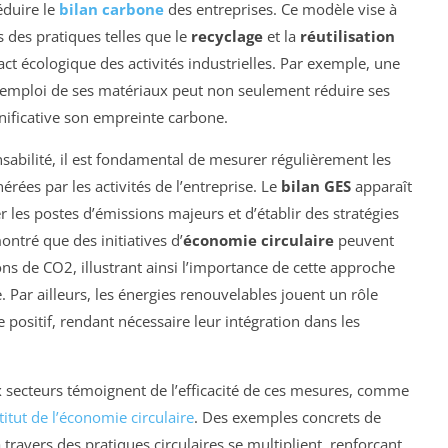
duire le
bilan carbone
des entreprises. Ce modèle vise à
s des pratiques telles que le
recyclage
et la
réutilisation
ct écologique des activités industrielles. Par exemple, une
éemploi de ses matériaux peut non seulement réduire ses
nificative son empreinte carbone.
nsabilité, il est fondamental de mesurer régulièrement les
érées par les activités de l’entreprise. Le
bilan GES
apparaît
er les postes d’émissions majeurs et d’établir des stratégies
ntré que des initiatives d’
économie circulaire
peuvent
s de CO2, illustrant ainsi l’importance de cette approche
 Par ailleurs, les énergies renouvelables jouent un rôle
positif, rendant nécessaire leur intégration dans les
secteurs témoignent de l’efficacité de ces mesures, comme
titut de l’économie circulaire
. Des exemples concrets de
travers des pratiques circulaires se multiplient, renforçant