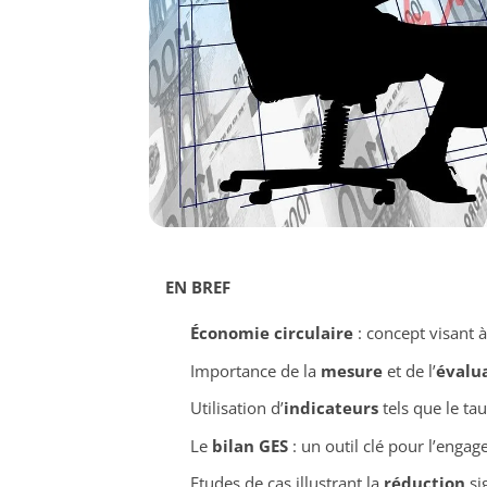
EN BREF
Économie circulaire
: concept visant à
Importance de la
mesure
et de l’
évalu
Utilisation d’
indicateurs
tels que le ta
Le
bilan GES
: un outil clé pour l’enga
Etudes de cas illustrant la
réduction
sig