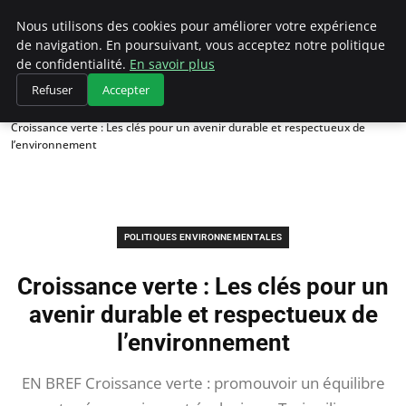
Climategatecountryclub.com
Nous utilisons des cookies pour améliorer votre expérience
de navigation. En poursuivant, vous acceptez notre politique
de confidentialité.
En savoir plus
Refuser
Accepter
Accueil
Politiques environnementales
Croissance verte : Les clés pour un avenir durable et respectueux de
l’environnement
POLITIQUES ENVIRONNEMENTALES
Croissance verte : Les clés pour un
avenir durable et respectueux de
l’environnement
EN BREF Croissance verte : promouvoir un équilibre