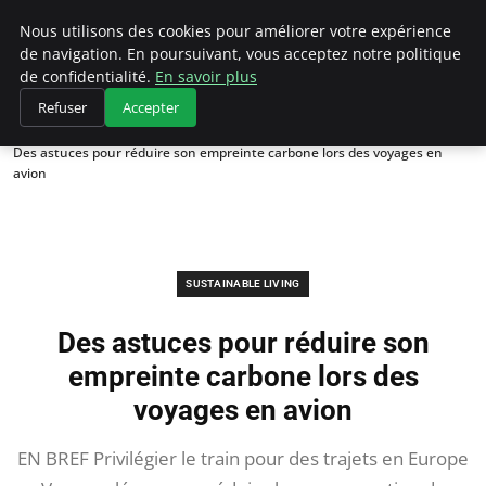
Climategatecountryclub.com
Nous utilisons des cookies pour améliorer votre expérience
de navigation. En poursuivant, vous acceptez notre politique
de confidentialité.
En savoir plus
Refuser
Accepter
Accueil
Sustainable Living
Des astuces pour réduire son empreinte carbone lors des voyages en
avion
SUSTAINABLE LIVING
Des astuces pour réduire son
empreinte carbone lors des
voyages en avion
EN BREF Privilégier le train pour des trajets en Europe