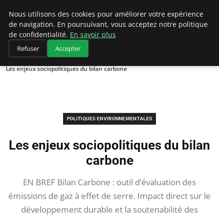
Climategatecountryclub.com
Nous utilisons des cookies pour améliorer votre expérience
de navigation. En poursuivant, vous acceptez notre politique
de confidentialité.
En savoir plus
Refuser
Accepter
Accueil
Politiques environnementales
Les enjeux sociopolitiques du bilan carbone
POLITIQUES ENVIRONNEMENTALES
Les enjeux sociopolitiques du bilan
carbone
EN BREF Bilan Carbone : outil d’évaluation des
émissions de gaz à effet de serre. Impact direct sur le
développement durable et la soutenabilité des