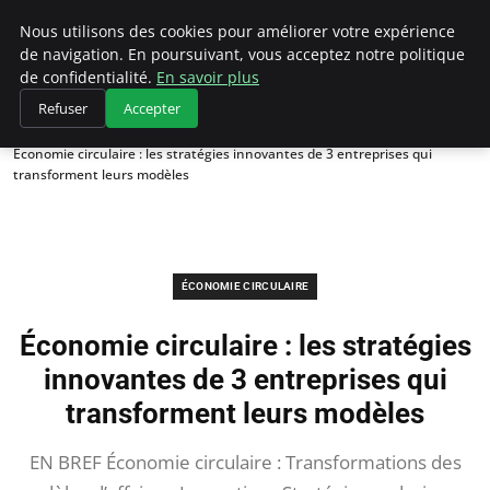
Climategatecountryclub.com
Nous utilisons des cookies pour améliorer votre expérience
de navigation. En poursuivant, vous acceptez notre politique
de confidentialité.
En savoir plus
Refuser
Accepter
Accueil
Économie circulaire
Économie circulaire : les stratégies innovantes de 3 entreprises qui
transforment leurs modèles
ÉCONOMIE CIRCULAIRE
Économie circulaire : les stratégies
innovantes de 3 entreprises qui
transforment leurs modèles
EN BREF Économie circulaire : Transformations des