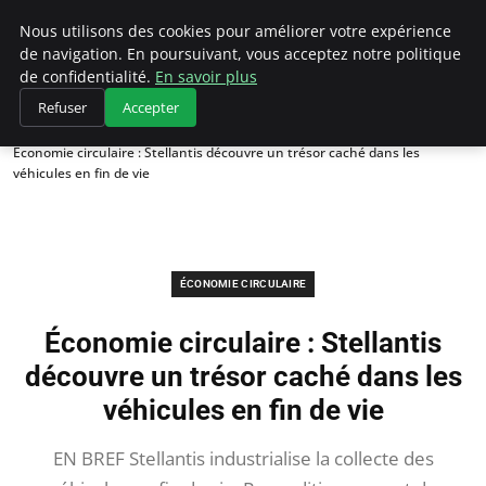
Climategatecountryclub.com
Nous utilisons des cookies pour améliorer votre expérience
de navigation. En poursuivant, vous acceptez notre politique
de confidentialité.
En savoir plus
Refuser
Accepter
Accueil
Économie circulaire
Économie circulaire : Stellantis découvre un trésor caché dans les
véhicules en fin de vie
ÉCONOMIE CIRCULAIRE
Économie circulaire : Stellantis
découvre un trésor caché dans les
véhicules en fin de vie
EN BREF Stellantis industrialise la collecte des