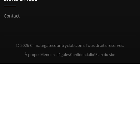
Contact
© 2026 Climategatecountryclub.com. Tous droits réservés.
À propos
Mentions légales
Confidentialité
Plan du site