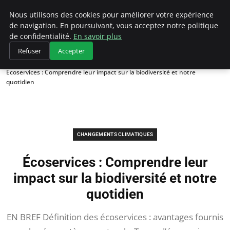
Climategatecountryclub.com
Nous utilisons des cookies pour améliorer votre expérience
de navigation. En poursuivant, vous acceptez notre politique
de confidentialité.
En savoir plus
Refuser
Accepter
Accueil
Changements climatiques
Écoservices : Comprendre leur impact sur la biodiversité et notre
quotidien
CHANGEMENTS CLIMATIQUES
Écoservices : Comprendre leur
impact sur la biodiversité et notre
quotidien
EN BREF Définition des écoservices : avantages fournis