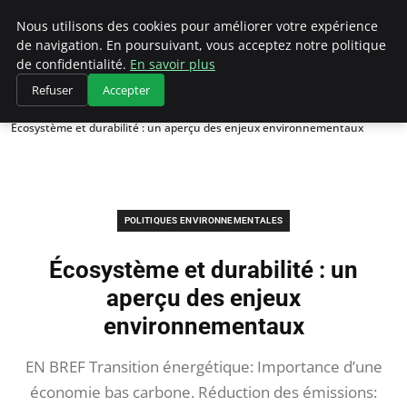
Climategatecountryclub.com
Nous utilisons des cookies pour améliorer votre expérience
de navigation. En poursuivant, vous acceptez notre politique
de confidentialité.
En savoir plus
Refuser
Accepter
Accueil
Politiques environnementales
Écosystème et durabilité : un aperçu des enjeux environnementaux
POLITIQUES ENVIRONNEMENTALES
Écosystème et durabilité : un
aperçu des enjeux
environnementaux
EN BREF Transition énergétique: Importance d’une
économie bas carbone. Réduction des émissions: