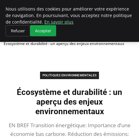
Climategatecountryclub.com
Nous utilisons des cookies pour améliorer votre expérience
de navigation. En poursuivant, vous acceptez notre politique
de confidentialité.
En savoir plus
Refuser
Accepter
Accueil
Politiques environnementales
Écosystème et durabilité : un aperçu des enjeux environnementaux
POLITIQUES ENVIRONNEMENTALES
Écosystème et durabilité : un
aperçu des enjeux
environnementaux
EN BREF Transition énergétique: Importance d’une
économie bas carbone. Réduction des émissions: