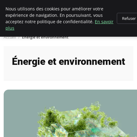
Climategatecountryclub.com
Nous utilisons des cookies pour améliorer votre
expérience de navigation. En poursuivant, vous
Refuser
acceptez notre politique de confidentialité.
En savoir
plus
Accueil
Énergie et environnement
Énergie et environnement