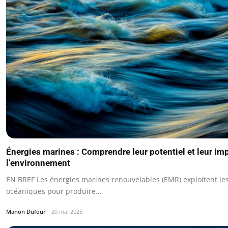
Énergies marines : Comprendre leur potentiel et leur im
l’environnement
EN BREF Les énergies marines renouvelables (EMR) exploitent le
océaniques pour produire…
Manon Dufour
20 mai 2025