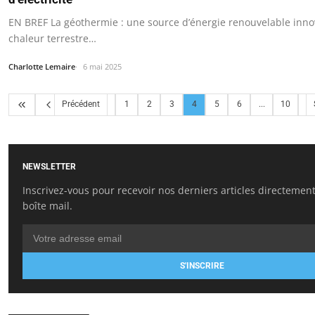
EN BREF La géothermie : une source d’énergie renouvelable innov
chaleur terrestre…
Charlotte Lemaire
6 mai 2025
Précédent
1
2
3
4
5
6
...
10
NEWSLETTER
Inscrivez-vous pour recevoir nos derniers articles directemen
boîte mail.
S'INSCRIRE