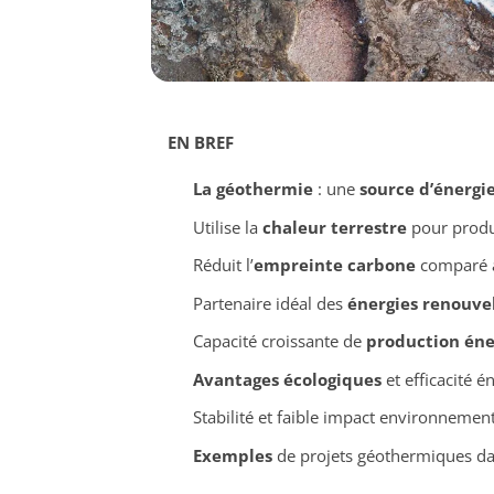
EN BREF
La géothermie
: une
source d’énergi
Utilise la
chaleur terrestre
pour produi
Réduit l’
empreinte carbone
comparé a
Partenaire idéal des
énergies renouve
Capacité croissante de
production éne
Avantages écologiques
et efficacité é
Stabilité et faible impact environnementa
Exemples
de projets géothermiques dan