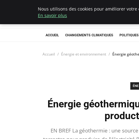
Nous utilisons des cookies pour améliorer votre 
Climategatecoun
En savoir plus
ACCUEIL
CHANGEMENTS CLIMATIQUES
POLITIQUE
Accueil
Énergie et environnement
Énergie géothe
ÉNE
Énergie géothermique
producti
EN BREF La géothermie : une source d