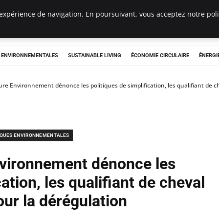
expérience de navigation. En poursuivant, vous acceptez notre polit
tryclub.com
S ENVIRONNEMENTALES
SUSTAINABLE LIVING
ÉCONOMIE CIRCULAIRE
ÉNERGI
re Environnement dénonce les politiques de simplification, les qualifiant de c
IQUES ENVIRONNEMENTALES
vironnement dénonce les
ation, les qualifiant de cheval
our la dérégulation