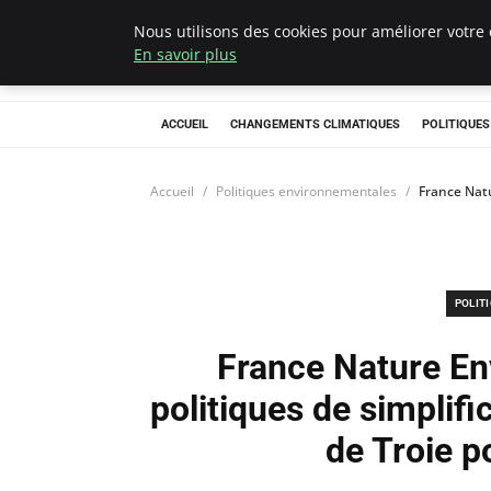
Nous utilisons des cookies pour améliorer votre 
Climategatecoun
En savoir plus
ACCUEIL
CHANGEMENTS CLIMATIQUES
POLITIQUE
Accueil
Politiques environnementales
France Natu
POLIT
France Nature En
politiques de simplific
de Troie p