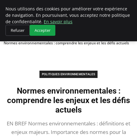
Climategatecountryclub.com
Nous utilisons des cookies pour améliorer votre expérience
de navigation. En poursuivant, vous acceptez notre politique
de confidentialité.
En savoir plus
Refuser
Accepter
Accueil
Politiques environnementales
Normes environnementales : comprendre les enjeux et les défis actuels
POLITIQUES ENVIRONNEMENTALES
Normes environnementales :
comprendre les enjeux et les défis
actuels
EN BREF Normes environnementales : définitions et
enjeux majeurs. Importance des normes pour la