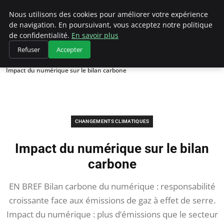
Climategatecountryclub.com
Nous utilisons des cookies pour améliorer votre expérience
de navigation. En poursuivant, vous acceptez notre politique
de confidentialité.
En savoir plus
Refuser
Accepter
Accueil
Changements climatiques
Impact du numérique sur le bilan carbone
CHANGEMENTS CLIMATIQUES
Impact du numérique sur le bilan
carbone
EN BREF Bilan carbone du numérique : responsabilité
croissante face aux émissions de gaz à effet de serre.
Impact du numérique : plus d’émissions que le secteur