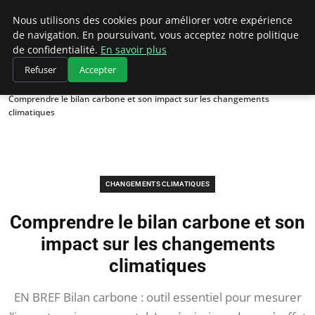
Climategatecountryclub.com
Nous utilisons des cookies pour améliorer votre expérience
de navigation. En poursuivant, vous acceptez notre politique
de confidentialité.
En savoir plus
Refuser
Accepter
Accueil
Changements climatiques
Comprendre le bilan carbone et son impact sur les changements
climatiques
CHANGEMENTS CLIMATIQUES
Comprendre le bilan carbone et son
impact sur les changements
climatiques
EN BREF Bilan carbone : outil essentiel pour mesurer