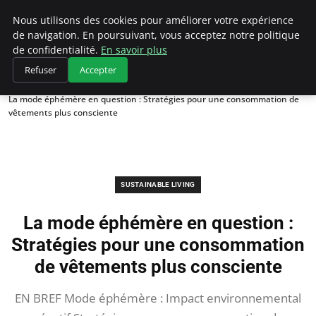
Climategatecountryclub.com
Nous utilisons des cookies pour améliorer votre expérience
de navigation. En poursuivant, vous acceptez notre politique
de confidentialité.
En savoir plus
Refuser
Accepter
Accueil
Sustainable Living
La mode éphémère en question : Stratégies pour une consommation de
vêtements plus consciente
SUSTAINABLE LIVING
La mode éphémère en question :
Stratégies pour une consommation
de vêtements plus consciente
EN BREF Mode éphémère : Impact environnemental