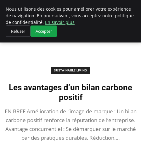
Climategatecountryclub.com
Nous utilisons des cookies pour améliorer votre expérience
de navigation. En poursuivant, vous acceptez notre politique
de confidentialité.
En savoir plus
Refuser
Accepter
Accueil
Sustainable Living
Les avantages d’un bilan carbone positif
SUSTAINABLE LIVING
Les avantages d’un bilan carbone
positif
EN BREF Amélioration de l’image de marque : Un bilan
carbone positif renforce la réputation de l’entreprise.
Avantage concurrentiel : Se démarquer sur le marché
par des pratiques durables. Réduction….