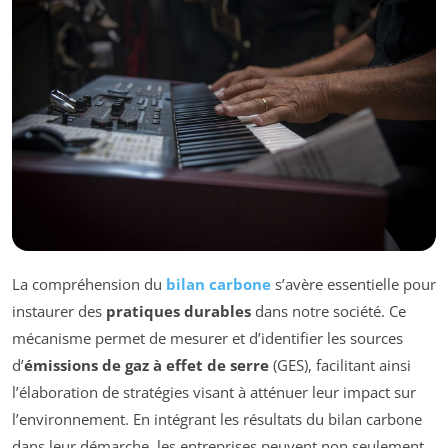
La compréhension du
bilan carbone
s’avère essentielle pour
instaurer des
pratiques durables
dans notre société. Ce
mécanisme permet de mesurer et d’identifier les sources
d’
émissions de gaz à effet de serre
(GES), facilitant ainsi
l’élaboration de stratégies visant à atténuer leur impact sur
l’environnement. En intégrant les résultats du bilan carbone
dans leur démarche, les entreprises peuvent non seulement