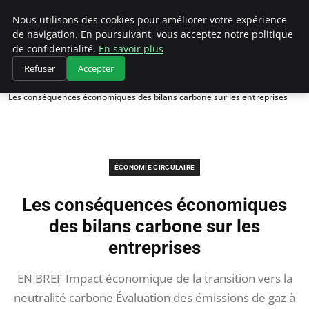
Climategatecountryclub.com
Nous utilisons des cookies pour améliorer votre expérience
de navigation. En poursuivant, vous acceptez notre politique
de confidentialité.
En savoir plus
Refuser
Accepter
Accueil
Économie circulaire
Les conséquences économiques des bilans carbone sur les entreprises
ÉCONOMIE CIRCULAIRE
Les conséquences économiques
des bilans carbone sur les
entreprises
EN BREF Impact économique de la transition vers la
neutralité carbone Évaluation des émissions de gaz à