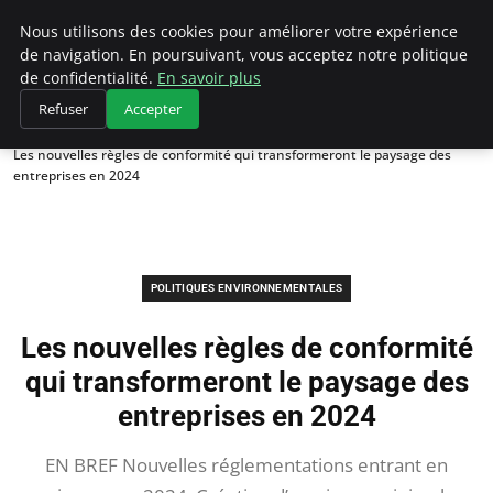
Climategatecountryclub.com
Nous utilisons des cookies pour améliorer votre expérience
de navigation. En poursuivant, vous acceptez notre politique
de confidentialité.
En savoir plus
Refuser
Accepter
Accueil
Politiques environnementales
Les nouvelles règles de conformité qui transformeront le paysage des
entreprises en 2024
POLITIQUES ENVIRONNEMENTALES
Les nouvelles règles de conformité
qui transformeront le paysage des
entreprises en 2024
EN BREF Nouvelles réglementations entrant en