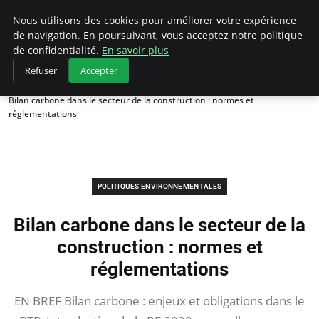
Climategatecountryclub.com
Nous utilisons des cookies pour améliorer votre expérience
de navigation. En poursuivant, vous acceptez notre politique
de confidentialité.
En savoir plus
Refuser
Accepter
Accueil
Politiques environnementales
Bilan carbone dans le secteur de la construction : normes et
réglementations
POLITIQUES ENVIRONNEMENTALES
Bilan carbone dans le secteur de la
construction : normes et
réglementations
EN BREF Bilan carbone : enjeux et obligations dans le