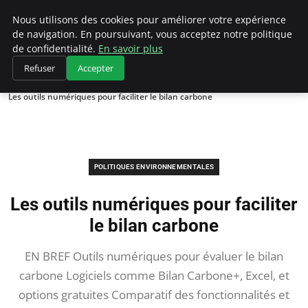
Climategatecountryclub.com
Nous utilisons des cookies pour améliorer votre expérience
de navigation. En poursuivant, vous acceptez notre politique
de confidentialité.
En savoir plus
Refuser
Accepter
Accueil
Politiques environnementales
Les outils numériques pour faciliter le bilan carbone
POLITIQUES ENVIRONNEMENTALES
Les outils numériques pour faciliter
le bilan carbone
EN BREF Outils numériques pour évaluer le bilan
carbone Logiciels comme Bilan Carbone+, Excel, et
options gratuites Comparatif des fonctionnalités et