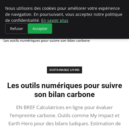
Climategatecountryclub.com
Nous utilisons des cookies pour améliorer votre expérience
de navigation. En poursuivant, vous acceptez notre politique
de confidentialité.
En savoir plus
Refuser
Accepter
Accueil
Sustainable Living
Les outils numériques pour suivre son bilan carbone
SUSTAINABLE LIVING
Les outils numériques pour suivre
son bilan carbone
EN BREF Calculatrices en ligne pour évaluer
l’empreinte carbone. Outils comme My Impact et
Earth Hero pour des bilans ludiques. Estimation de