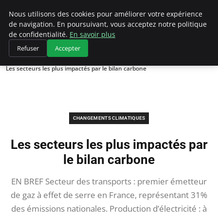
Climategatecountryclub.com
Nous utilisons des cookies pour améliorer votre expérience
de navigation. En poursuivant, vous acceptez notre politique
de confidentialité.
En savoir plus
Refuser
Accepter
Accueil
Changements climatiques
Les secteurs les plus impactés par le bilan carbone
CHANGEMENTS CLIMATIQUES
Les secteurs les plus impactés par
le bilan carbone
EN BREF Secteur des transports : premier émetteur
de gaz à effet de serre en France, représentant 31%
des émissions nationales. Production d’électricité : à