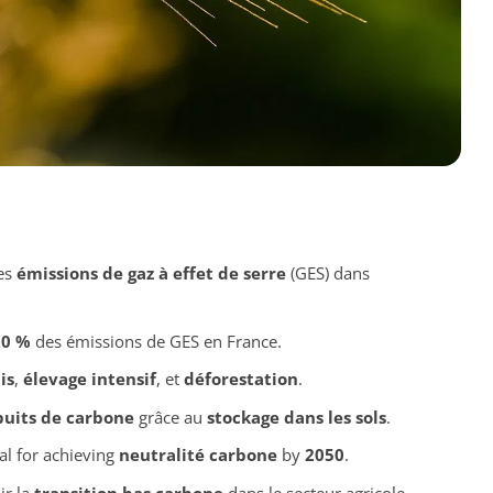
les
émissions de gaz à effet de serre
(GES) dans
20 %
des émissions de GES en France.
is
,
élevage intensif
, et
déforestation
.
puits de carbone
grâce au
stockage dans les sols
.
ial for achieving
neutralité carbone
by
2050
.
ir la
transition bas carbone
dans le secteur agricole.