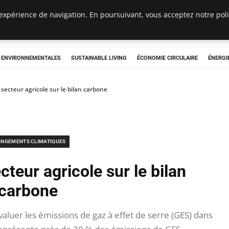
expérience de navigation. En poursuivant, vous acceptez notre polit
tryclub.com
S ENVIRONNEMENTALES
SUSTAINABLE LIVING
ÉCONOMIE CIRCULAIRE
ÉNERGI
secteur agricole sur le bilan carbone
NGEMENTS CLIMATIQUES
teur agricole sur le bilan
carbone
aluer les émissions de gaz à effet de serre (GES) dans