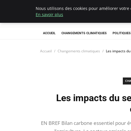
Nous utilisons des cookies pour améliorer votre 
Climategatecoun
En savoir plus
ACCUEIL
CHANGEMENTS CLIMATIQUES
POLITIQUE
Accueil
Changements climatiques
Les impacts du 
CHA
Les impacts du sec
EN BREF Bilan carbone essentiel pour év