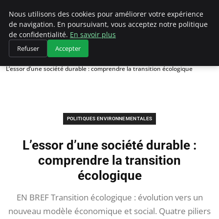
Climategatecountryclub.com
Nous utilisons des cookies pour améliorer votre expérience
de navigation. En poursuivant, vous acceptez notre politique
de confidentialité.
En savoir plus
Refuser
Accepter
Accueil
Politiques environnementales
L’essor d’une société durable : comprendre la transition écologique
POLITIQUES ENVIRONNEMENTALES
L’essor d’une société durable :
comprendre la transition
écologique
EN BREF Transition écologique : évolution vers un
nouveau modèle économique et social. Quatre piliers