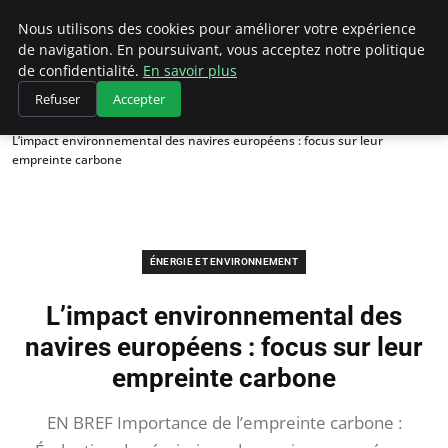
Climategatecountryclub.com
Nous utilisons des cookies pour améliorer votre expérience
de navigation. En poursuivant, vous acceptez notre politique
de confidentialité.
En savoir plus
Refuser
Accepter
Accueil
Énergie et environnement
L’impact environnemental des navires européens : focus sur leur
empreinte carbone
ÉNERGIE ET ENVIRONNEMENT
L’impact environnemental des
navires européens : focus sur leur
empreinte carbone
EN BREF Importance de l’empreinte carbone :