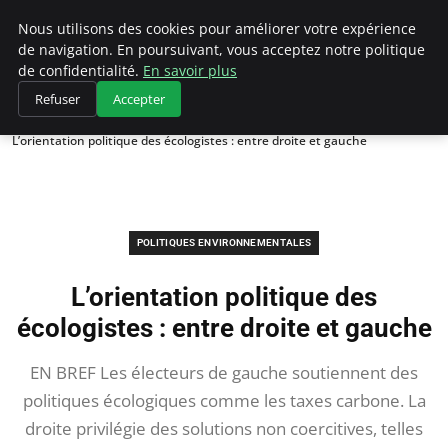
Climategatecountryclub.com
Nous utilisons des cookies pour améliorer votre expérience
de navigation. En poursuivant, vous acceptez notre politique
de confidentialité.
En savoir plus
Refuser
Accepter
Accueil
Politiques environnementales
L’orientation politique des écologistes : entre droite et gauche
POLITIQUES ENVIRONNEMENTALES
L’orientation politique des
écologistes : entre droite et gauche
EN BREF Les électeurs de gauche soutiennent des
politiques écologiques comme les taxes carbone. La
droite privilégie des solutions non coercitives, telles