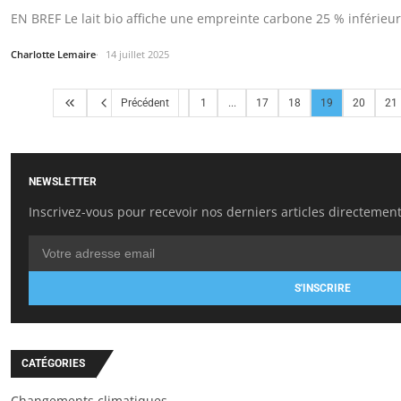
EN BREF Le lait bio affiche une empreinte carbone 25 % inférieu
Charlotte Lemaire
14 juillet 2025
Précédent
1
...
17
18
19
20
21
NEWSLETTER
Inscrivez-vous pour recevoir nos derniers articles directement
S'INSCRIRE
CATÉGORIES
Changements climatiques