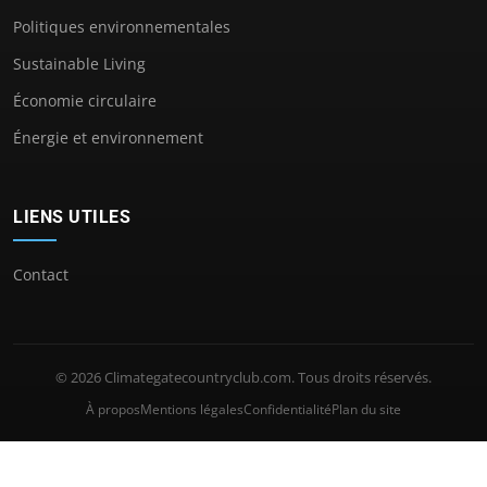
Politiques environnementales
Sustainable Living
Économie circulaire
Énergie et environnement
LIENS UTILES
Contact
© 2026 Climategatecountryclub.com. Tous droits réservés.
À propos
Mentions légales
Confidentialité
Plan du site