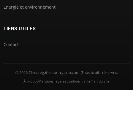
Énergie et environnement
LIENS UTILES
Contact
© 2026 Climategatecountryclub.com. Tous droits réservés.
À propos
Mentions légales
Confidentialité
Plan du site