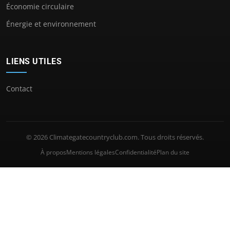
Économie circulaire
Énergie et environnement
LIENS UTILES
Contact
© 2026 Climategatecountryclub.com. Tous droits réservés.
À propos
Mentions légales
Confidentialité
Plan du site