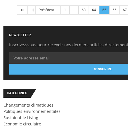
Précédent
1
...
63
64
65
66
67
NEWSLETTER
Inscrivez-vous pour recevoir nos derniers articles directement
S'INSCRIRE
CATÉGORIES
Changements climatiques
Politiques environnementales
Sustainable Living
Économie circulaire