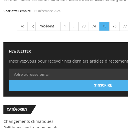
Charlotte Lemaire
16 décembre 2024
Précédent
1
...
73
74
75
76
77
NEWSLETTER
Inscrivez-vous pour recevoir nos derniers articles directement
S'INSCRIRE
CATÉGORIES
Changements climatiques
Politiques environnementales