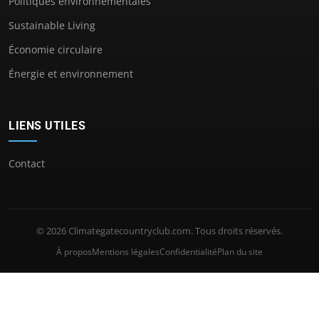
Politiques environnementales
Sustainable Living
Économie circulaire
Énergie et environnement
LIENS UTILES
Contact
© 2026 Climategatecountryclub.com. Tous droits réservés.
À propos
Mentions légales
Confidentialité
Plan du site