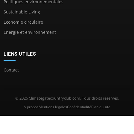
Politiques environnementales
Sustainable Living
Économie circulaire
Énergie et environnement
LIENS UTILES
Contact
© 2026 Climategatecountryclub.com. Tous droits réservés.
À propos
Mentions légales
Confidentialité
Plan du site