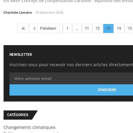
EN BREF Concept de compensation carbone : équilibre des émissi
Charlotte Lemaire
19 décembre 2024
Précédent
1
...
71
72
73
74
75
NEWSLETTER
Inscrivez-vous pour recevoir nos derniers articles directement
S'INSCRIRE
CATÉGORIES
Changements climatiques