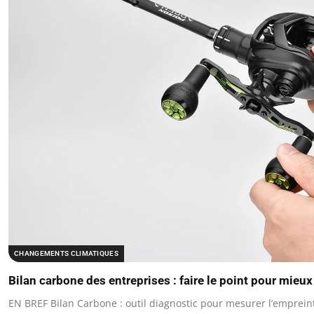
CHANGEMENTS CLIMATIQUES
Bilan carbone des entreprises : faire le point pour mieux
EN BREF Bilan Carbone : outil diagnostic pour mesurer l’emprein