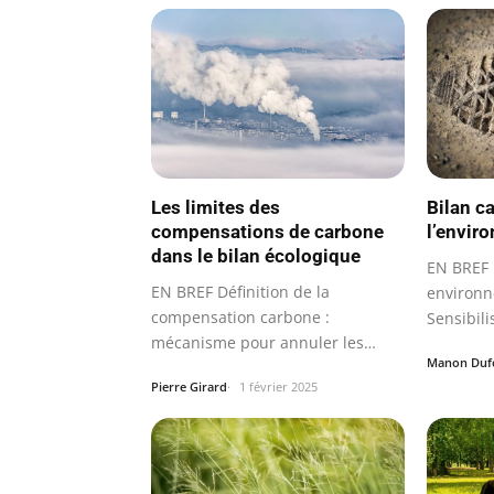
Les limites des
Bilan c
compensations de carbone
l’envir
dans le bilan écologique
EN BREF 
EN BREF Définition de la
environn
compensation carbone :
Sensibili
mécanisme pour annuler les
enjeux é
Manon Duf
émissions de gaz à effet…
Pierre Girard
1 février 2025