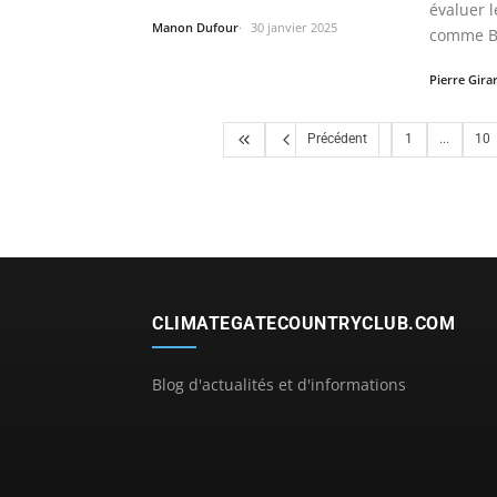
évaluer l
Manon Dufour
30 janvier 2025
comme Bi
Pierre Gira
Précédent
1
...
10
CLIMATEGATECOUNTRYCLUB.COM
Blog d'actualités et d'informations