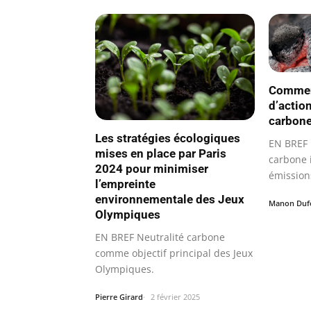
Comment
d’actio
carbon
Les stratégies écologiques
EN BREF 
mises en place par Paris
carbone i
2024 pour minimiser
émission
l’empreinte
environnementale des Jeux
Manon Duf
Olympiques
EN BREF Neutralité carbone
comme objectif principal des Jeux
Olympiques.
Pierre Girard
2 février 2025