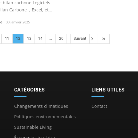
e bilan carbone Logiciels
lan Carbone+, Excel, et…
rd
30 janvier 2025
11
12
13
14
...
20
Suivant
CATÉGORIES
LIENS UTILES
Changements climatiques
Contact
Politiques environnementales
Sustainable Living
Économie circulaire