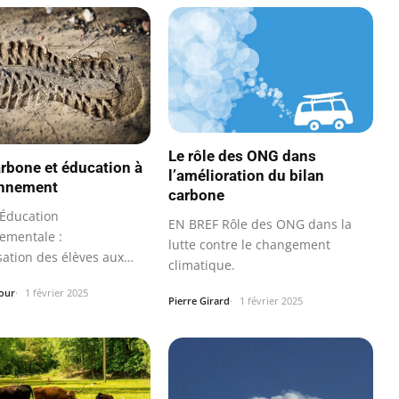
Le rôle des ONG dans
arbone et éducation à
l’amélioration du bilan
onnement
carbone
Éducation
EN BREF Rôle des ONG dans la
ementale :
lutte contre le changement
sation des élèves aux
climatique.
cologiques actuels et…
our
1 février 2025
Pierre Girard
1 février 2025