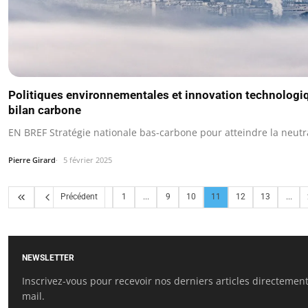
Politiques environnementales et innovation technologiq
bilan carbone
EN BREF Stratégie nationale bas-carbone pour atteindre la neutra
Pierre Girard
5 février 2025
Précédent
1
...
9
10
11
12
13
...
NEWSLETTER
Inscrivez-vous pour recevoir nos derniers articles directement
mail.