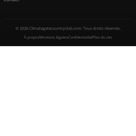
© 2026 Climategatecountryclub.com. Tous droits réservés.
À propos
Mentions légales
Confidentialité
Plan du site