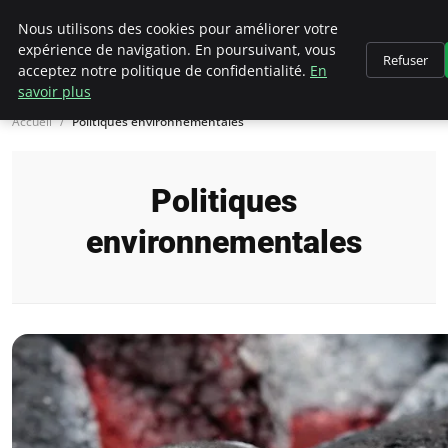
Climategatecountryclub.com
Nous utilisons des cookies pour améliorer votre
expérience de navigation. En poursuivant, vous
Refuser
acceptez notre politique de confidentialité.
En
savoir plus
Accueil
Politiques environnementales
Politiques
environnementales