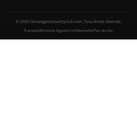
© 2026 Climategatecountryclub.com. Tous droits réservés.
À propos
Mentions légales
Confidentialité
Plan du site