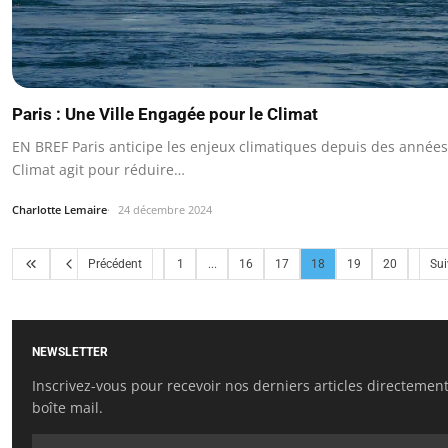
Paris : Une Ville Engagée pour le Climat
EN BREF Paris anticipe les enjeux climatiques depuis des années
Climat agit pour réduire…
Charlotte Lemaire
24 décembre 2024
Précédent
1
...
16
17
18
19
20
Sui
NEWSLETTER
Inscrivez-vous pour recevoir nos derniers articles directemen
boîte mail.