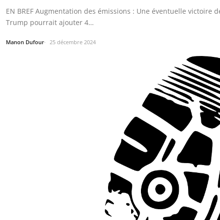
EN BREF Augmentation des émissions : Une éventuelle victoire 
Trump pourrait ajouter 4…
Manon Dufour
25 décembre 2024