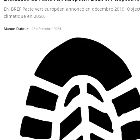
EN BREF Pacte vert européen annoncé en décembre 2019. Objectif
climatique en 2050.
Manon Dufour
28 décembre 2024