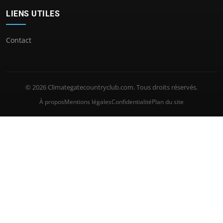
LIENS UTILES
Contact
© 2026 Climategatecountryclub.com. Tous droits réservés.
À propos
Mentions légales
Confidentialité
Plan du site