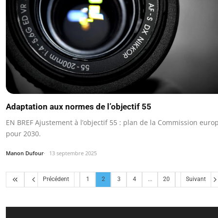
Adaptation aux normes de l’objectif 55
EN BREF Ajustement à l’objectif 55 : plan de la Commission eur
pour 2030.
Manon Dufour
13 septembre 2025
Précédent
1
2
3
4
...
20
Suivant