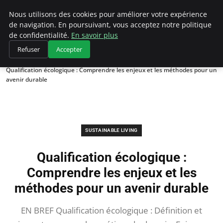
Climategatecountryclub.com
Nous utilisons des cookies pour améliorer votre expérience
de navigation. En poursuivant, vous acceptez notre politique
de confidentialité.
En savoir plus
Refuser
Accepter
Accueil
Sustainable Living
Qualification écologique : Comprendre les enjeux et les méthodes pour un
avenir durable
SUSTAINABLE LIVING
Qualification écologique :
Comprendre les enjeux et les
méthodes pour un avenir durable
EN BREF Qualification écologique : Définition et