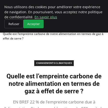
Climategatecountryclub.com
Nous utilisons des cookies pour améliorer votre expérience
de navigation. En poursuivant, vous acceptez notre politique
de confidentialité.
En savoir plus
Refuser
Accepter
Accueil
Changements climatiques
Quelle est l’empreinte carbone de notre alimentation en termes de gaz à
effet de serre ?
CHANGEMENTS CLIMATIQUES
Quelle est l’empreinte carbone de
notre alimentation en termes de
gaz à effet de serre ?
EN BREF 22 % de l’empreinte carbone due à