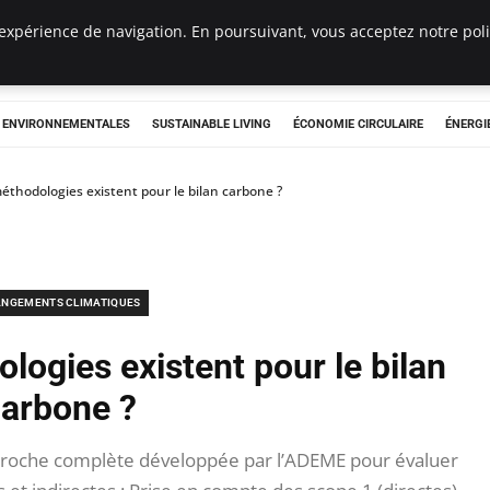
expérience de navigation. En poursuivant, vous acceptez notre polit
tryclub.com
S ENVIRONNEMENTALES
SUSTAINABLE LIVING
ÉCONOMIE CIRCULAIRE
ÉNERGI
éthodologies existent pour le bilan carbone ?
NGEMENTS CLIMATIQUES
logies existent pour le bilan
arbone ?
roche complète développée par l’ADEME pour évaluer