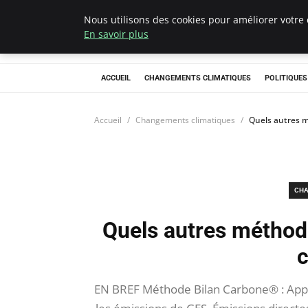
Nous utilisons des cookies pour améliorer votre 
Climategatecoun
En savoir plus
ACCUEIL
CHANGEMENTS CLIMATIQUES
POLITIQUE
Accueil
Changements climatiques
Quels autres m
CHA
Quels autres méthodo
c
EN BREF Méthode Bilan Carbone® : App