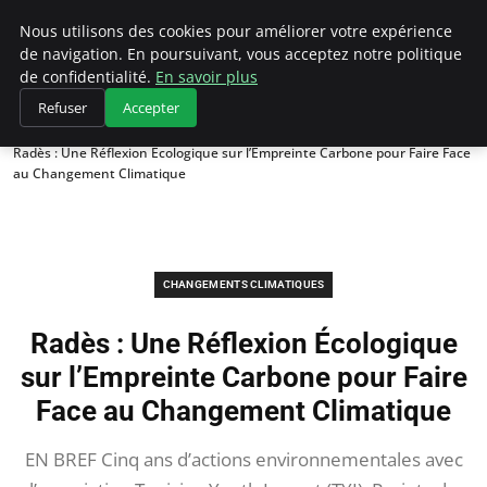
Climategatecountryclub.com
Nous utilisons des cookies pour améliorer votre expérience
de navigation. En poursuivant, vous acceptez notre politique
de confidentialité.
En savoir plus
Refuser
Accepter
Accueil
Changements climatiques
Radès : Une Réflexion Écologique sur l’Empreinte Carbone pour Faire Face
au Changement Climatique
CHANGEMENTS CLIMATIQUES
Radès : Une Réflexion Écologique
sur l’Empreinte Carbone pour Faire
Face au Changement Climatique
EN BREF Cinq ans d’actions environnementales avec