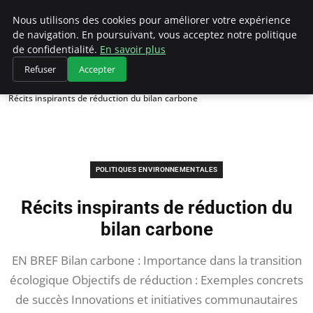
Climategatecountryclub.com
Nous utilisons des cookies pour améliorer votre expérience
de navigation. En poursuivant, vous acceptez notre politique
de confidentialité.
En savoir plus
Refuser
Accepter
Accueil
Politiques environnementales
Récits inspirants de réduction du bilan carbone
POLITIQUES ENVIRONNEMENTALES
Récits inspirants de réduction du
bilan carbone
EN BREF Bilan carbone : Importance dans la transition
écologique Objectifs de réduction : Exemples concrets
de succès Innovations et initiatives communautaires