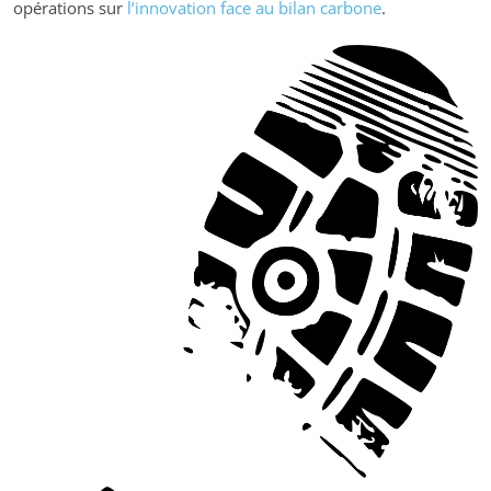
opérations sur
l’innovation face au bilan carbone
.