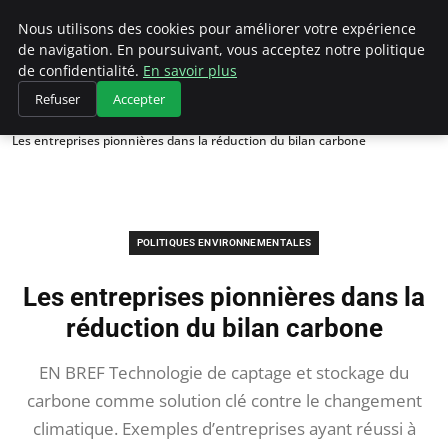
Climategatecountryclub.com
Nous utilisons des cookies pour améliorer votre expérience
de navigation. En poursuivant, vous acceptez notre politique
de confidentialité.
En savoir plus
Refuser
Accepter
Accueil
Politiques environnementales
Les entreprises pionnières dans la réduction du bilan carbone
POLITIQUES ENVIRONNEMENTALES
Les entreprises pionnières dans la
réduction du bilan carbone
EN BREF Technologie de captage et stockage du
carbone comme solution clé contre le changement
climatique. Exemples d’entreprises ayant réussi à