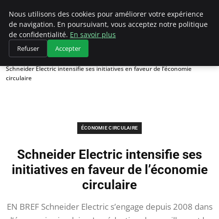
Climategatecountryclub.com
Nous utilisons des cookies pour améliorer votre expérience
de navigation. En poursuivant, vous acceptez notre politique
de confidentialité.
En savoir plus
Refuser
Accepter
Accueil
Économie circulaire
Schneider Electric intensifie ses initiatives en faveur de l’économie
circulaire
ÉCONOMIE CIRCULAIRE
Schneider Electric intensifie ses
initiatives en faveur de l’économie
circulaire
EN BREF Schneider Electric s’engage depuis 2008 dans