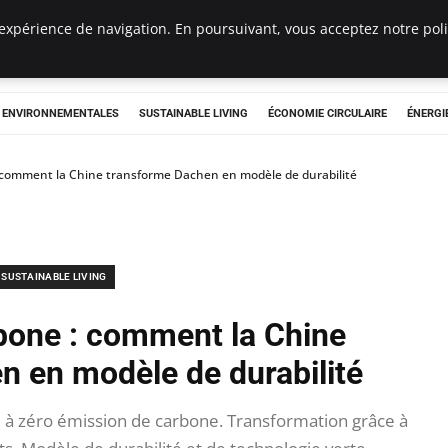
expérience de navigation. En poursuivant, vous acceptez notre polit
tryclub.com
S ENVIRONNEMENTALES
SUSTAINABLE LIVING
ÉCONOMIE CIRCULAIRE
ÉNERGI
: comment la Chine transforme Dachen en modèle de durabilité
SUSTAINABLE LIVING
rbone : comment la Chine
n en modèle de durabilité
 à zéro émission de carbone. Transformation grâce à