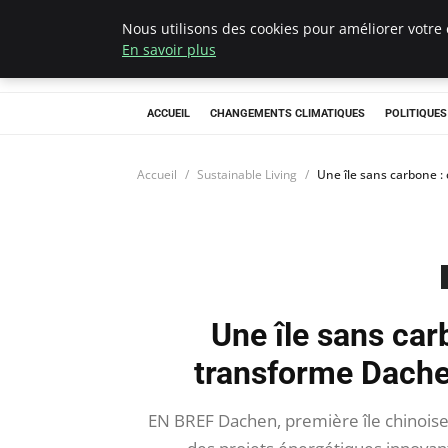
Nous utilisons des cookies pour améliorer votre 
Climategatecoun
En savoir plus
ACCUEIL
CHANGEMENTS CLIMATIQUES
POLITIQUE
Accueil
Sustainable Living
Une île sans carbone 
Une île sans ca
transforme Dache
EN BREF Dachen, première île chinoise