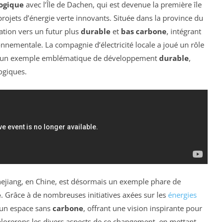
logique
avec l’Île de Dachen, qui est devenue la première île
rojets d’énergie verte innovants. Située dans la province du
tion vers un futur plus
durable
et
bas carbone
, intégrant
nnementale. La compagnie d’électricité locale a joué un rôle
 île un exemple emblématique de développement
durable
,
ogiques.
Zhejiang, en Chine, est désormais un exemple phare de
e
. Grâce à de nombreuses initiatives axées sur les
énergies
n un espace sans
carbone
, offrant une vision inspirante pour
xplorerons les divers aspects de ce changement, en mettant