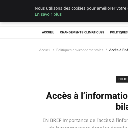
Nous utilisons des cookies pour améliorer votre 
Climategatecoun
En savoir plus
ACCUEIL
CHANGEMENTS CLIMATIQUES
POLITIQUE
Accueil
Politiques environnementales
Accès à l’in
POLIT
Accès à l’information
bi
EN BREF Importance de l’accès à l’info