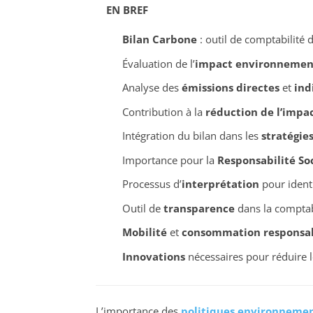
EN BREF
Bilan Carbone
: outil de comptabilité 
Évaluation de l’
impact environnemen
Analyse des
émissions directes
et
ind
Contribution à la
réduction de l’imp
Intégration du bilan dans les
stratégie
Importance pour la
Responsabilité Soc
Processus d’
interprétation
pour identi
Outil de
transparence
dans la comptab
Mobilité
et
consommation responsa
Innovations
nécessaires pour réduire le
L’importance des
politiques environnemen