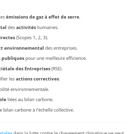
des
émissions de gaz à effet de serre
.
tal
des
activités
humaines.
irectes
(Scopes 1, 2, 3).
act environnemental
des entreprises.
s publiques
pour une meilleure efficience.
iétale des Entreprises
(RSE).
fier les
actions correctives
.
ilité environnementale.
ble
liées au bilan carbone.
 bilan carbone à l’échelle collective.
tales
dans la lutte contre le changement climatique ne peut