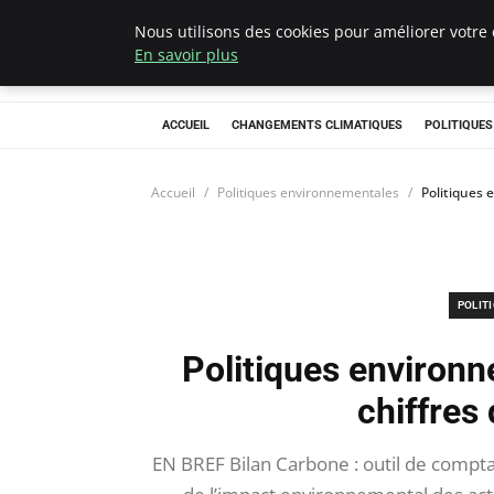
Nous utilisons des cookies pour améliorer votre 
Climategatecoun
En savoir plus
ACCUEIL
CHANGEMENTS CLIMATIQUES
POLITIQUE
Accueil
Politiques environnementales
Politiques 
POLIT
Politiques environ
chiffres
EN BREF Bilan Carbone : outil de comptab