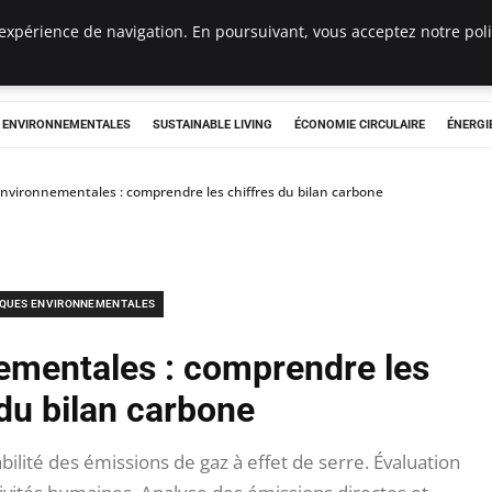
expérience de navigation. En poursuivant, vous acceptez notre polit
tryclub.com
S ENVIRONNEMENTALES
SUSTAINABLE LIVING
ÉCONOMIE CIRCULAIRE
ÉNERGI
environnementales : comprendre les chiffres du bilan carbone
IQUES ENVIRONNEMENTALES
nementales : comprendre les
 du bilan carbone
ilité des émissions de gaz à effet de serre. Évaluation