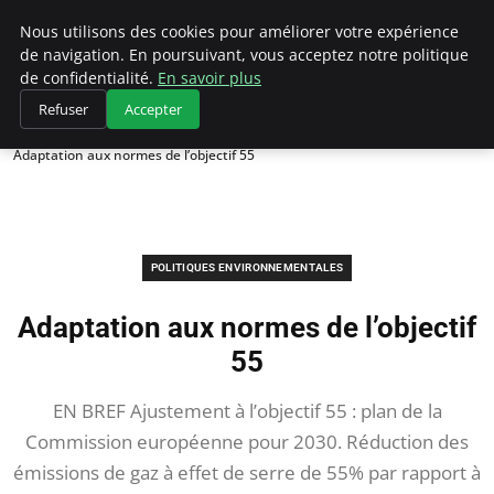
Climategatecountryclub.com
Nous utilisons des cookies pour améliorer votre expérience
de navigation. En poursuivant, vous acceptez notre politique
de confidentialité.
En savoir plus
Refuser
Accepter
Accueil
Politiques environnementales
Adaptation aux normes de l’objectif 55
POLITIQUES ENVIRONNEMENTALES
Adaptation aux normes de l’objectif
55
EN BREF Ajustement à l’objectif 55 : plan de la
Commission européenne pour 2030. Réduction des
émissions de gaz à effet de serre de 55% par rapport à