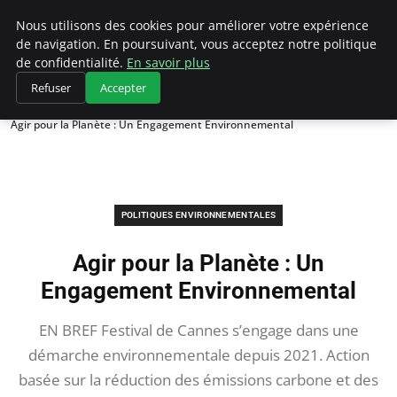
Climategatecountryclub.com
Nous utilisons des cookies pour améliorer votre expérience
de navigation. En poursuivant, vous acceptez notre politique
de confidentialité.
En savoir plus
Refuser
Accepter
Accueil
Politiques environnementales
Agir pour la Planète : Un Engagement Environnemental
POLITIQUES ENVIRONNEMENTALES
Agir pour la Planète : Un
Engagement Environnemental
EN BREF Festival de Cannes s’engage dans une
démarche environnementale depuis 2021. Action
basée sur la réduction des émissions carbone et des